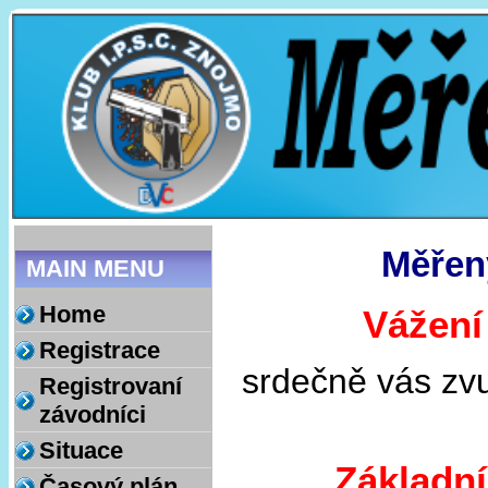
Měřený
MAIN MENU
Home
Vážení
Registrace
srdečně vás zv
Registrovaní
závodníci
Situace
Základní
Časový plán