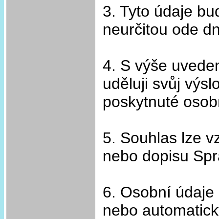
3. Tyto údaje b
neurčitou ode d
4. S výše uvede
uděluji svůj výsl
poskytnuté osobn
5. Souhlas lze vz
nebo dopisu Spr
6. Osobní údaje
nebo automatick