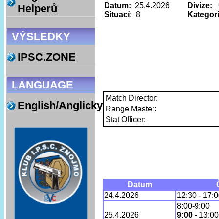
Datum:
25.4.2026
Divize:
O
Helperů
Situací:
8
Kategori
VÝSLEDKY
IPSC.ZONE
LANGUAGE
Match Director:
English/Anglicky
Range Master:
Stat Officer:
Datum
24.4.2026
12:30 - 17:0
8:00-9:00
25.4.2026
9:00
- 13:00