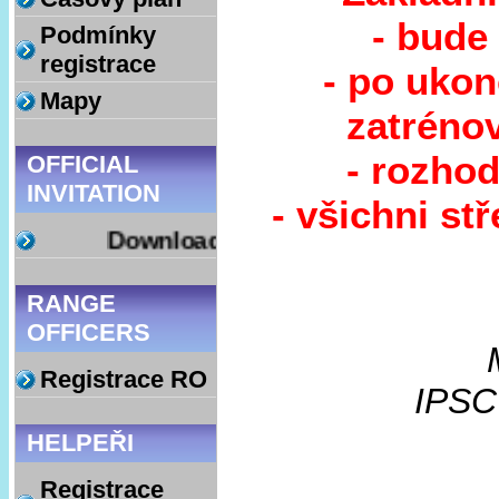
- bude
Podmínky
registrace
- po uko
Mapy
zatrénov
- rozhod
OFFICIAL
INVITATION
- všichni st
Download
RANGE
OFFICERS
Registrace RO
IPSC
HELPEŘI
Registrace